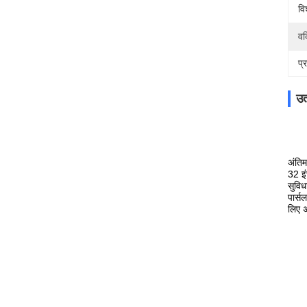
वि
वर्
प्
उत
अंतिम
32 इं
सुवि
पार्स
लिए 