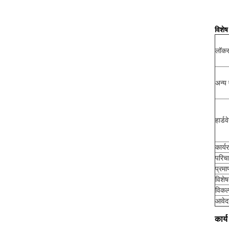
विशेष
लॉकर
अन्य 
हार्ड
कार्य
परिच
प्रमा
विशेष
विकल
आवे
कार्य