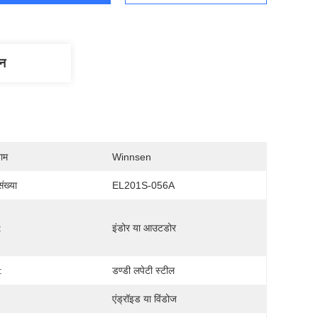
णन
नाम
Winnsen
ंख्या
EL201S-056A
:
इंडोर या आउटडोर
:
डण्डी लपेटी स्टील
एंड्रॉइड या विंडोज