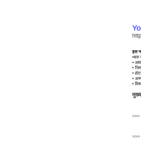
You
htt
इस
न
•
बस स
• आवा
•
जिम
•
होट
•
अस्
•
विश
मुख्
>>> 
>>> व