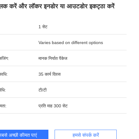
लिक करें और लॉकर इनडोर या आउटडोर इकट्ठा करें
1 सेट
Varies based on different options
ेजिंग:
मानक निर्यात पैकेज
वधि:
35 कार्य दिवस
िधि:
टी/टी
षमता:
प्रति माह 300 सेट
बसे अच्छी कीमत पाएं
हमसे संपर्क करें