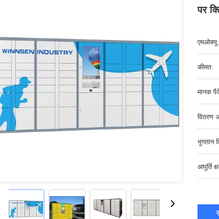
पर क्
एमओक्यू:
कीमत:
मानक पैक
वितरण अ
भुगतान व
आपूर्ति क्
स