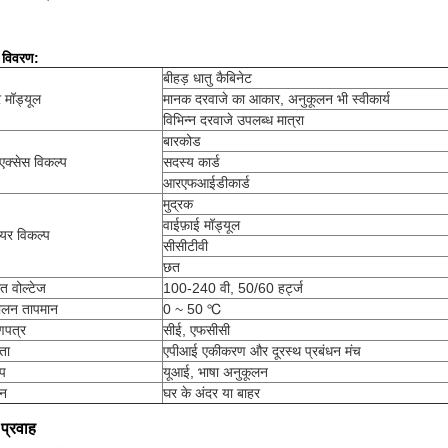
 विवरण:
बीहड़ धातु कैबिनेट
 मॉड्यूल
मानक दरवाजे का आकार, अनुकूलन भी स्वीकार्य
विभिन्न दरवाजे उपलब्ध मात्रा
बारकोड
एक्सेस विकल्प
सदस्य कार्ड
आरएफआईडीकार्ड
मुद्रक
वाईफ़ाई मॉड्यूल
वेयर विकल्प
सीसीटीवी
छत
रत वोल्टेज
100-240 वी, 50/60 हर्ट्ज
ालन तापमान
0 ~ 50 ℃
णपत्र
सीई, एफसीसी
ता
एपीआई एकीकरण और दूरस्थ प्रबंधन मंच
्प
यूआई, भाषा अनुकूलन
दन
घर के अंदर या बाहर
 प्रवाह