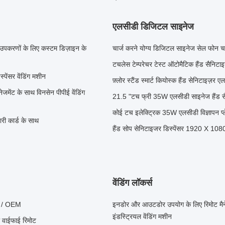
एलसीडी डिजिटल साइनेज
र उपकरणों के लिए कस्टम डिज़ाइन के
चार्ज करने योग्य डिजिटल साइनेज सेल फोन चार
टचलेस टेम्परेचर टेस्ट ऑटोमैटिक हैंड सैनिटाइ
पेंसर वेंडिंग मशीन
फ़्लोर स्टैंड स्मार्ट कियोस्क हैंड सेनिटाइज़
ेजमेंट के साथ विनसेन पीपीई वेंडिंग
21.5 "टच फ्री 35W एलसीडी साइनेज हैंड सै
कोई टच इलेक्ट्रिक 35W एलसीडी विज्ञापन प्ले
री कार्ड के साथ
हैंड सोप सेनिटाइजर डिस्पेंसर 1920 X 10
वेंडिंग लॉकर्स
M / OEM
इनडोर और आउटडोर उपयोग के लिए रिमोट मैनेजमे
इंडस्ट्रियल वेंडिंग मशीन
ल वाईफाई रिमोट