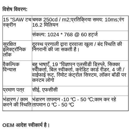
विशेष विवरण:
15 "SAW टच
चमक 250cd / m2;प्रतिक्रिया समय: 10ms;रंग
स्क्रीन
16.2 मिलियन
संकल्प: 1024 * 768 @ 60 हर्ट्ज
सुरक्षित
दूरस्थ प्रणाली द्वारा दरवाजा खुला / बंद स्थिति की
इलेक्ट्रॉनिक
निगरानी की जा सकती है।
लॉक
वैकल्पिक
बहु भाषाएँ, 19 "विज्ञापन एलसीडी डिस्प्ले, सिक्का
विन्यास
स्वीकर्ता, बिल स्वीकर्ता, क्रेडिट कार्ड रीडर, 4 जी /
वाईफाई रूट, रिमोट कंट्रोल सिस्टम, लॉकर बॉडी पर
प्रस्तुत
कस्टम लोगो
प्रमाण पत्र
सीई, एफसीसी
भंडारण / काम
भंडारण तापमान -10 ℃ - 50 ℃;काम कर रहे
करने की स्थिति
तापमान 0 ℃ - 50 ℃
OEM आदेश स्वीकार्य है।