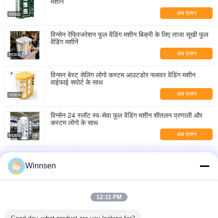
मशीन
अब प्रश्न
विन्सेन रेफ्रिजरेशन फूल वेंडिंग मशीन बिक्री के लिए ताजा सूखी फूल
वेंडिंग मशीनें
अब प्रश्न
विन्सन बेस्ट सेलिंग लोगो कस्टम आउटडोर फ्लावर वेंडिंग मशीन
वाईफाई सपोर्ट के साथ
अब प्रश्न
विन्सेन 24 स्लॉट स्व-सेवा फूल वेंडिंग मशीन शीतलन प्रणाली और
कस्टम लोगो के साथ
अब प्रश्न
19 इंच एलसीडी और आउटडोर उपयोग के लिए कूलिंग सिस्टम के साथ
इंटेलिजेंट 10 डोर फ्लावर वेंडिंग लॉकर
Winnsen
अब प्रश्न
रेफ्रिजरेशन और एपीआई एकीकरण के साथ विन्सेन 10-दरवाजा
12:11 PM
वाणिज्यिक फूल वेंडिंग लॉकर
अब प्रश्न