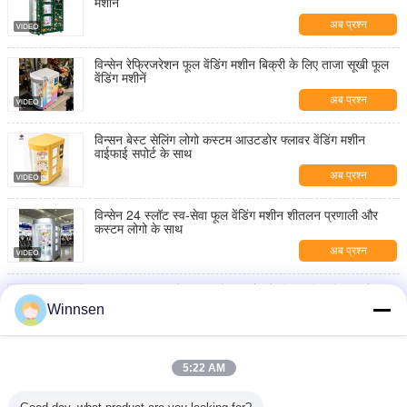
मशीन
अब प्रश्न
विन्सेन रेफ्रिजरेशन फूल वेंडिंग मशीन बिक्री के लिए ताजा सूखी फूल
वेंडिंग मशीनें
अब प्रश्न
विन्सन बेस्ट सेलिंग लोगो कस्टम आउटडोर फ्लावर वेंडिंग मशीन
वाईफाई सपोर्ट के साथ
अब प्रश्न
विन्सेन 24 स्लॉट स्व-सेवा फूल वेंडिंग मशीन शीतलन प्रणाली और
कस्टम लोगो के साथ
अब प्रश्न
19 इंच एलसीडी और आउटडोर उपयोग के लिए कूलिंग सिस्टम के साथ
इंटेलिजेंट 10 डोर फ्लावर वेंडिंग लॉकर
Winnsen
अब प्रश्न
रेफ्रिजरेशन और एपीआई एकीकरण के साथ विन्सेन 10-दरवाजा
5:22 AM
वाणिज्यिक फूल वेंडिंग लॉकर
अब प्रश्न