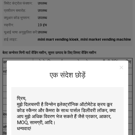
रिमोट कंट्रोल फंक्शन:
उपलब्ध
प्रशीतन समारोह:
उपलब्ध
क्यूआर कोड भुगतान:
उपलब्ध
स्क्रीन:
19 इंच
यूआई भाषा अनुकूलित करें:
उपलब्ध
mini mart vending kiosk
mini market vending machine
हाई लाइट:
,
बेल्ट कन्वेयर मिनी मार्ट वेंडिंग मशीन, सुस्त उत्पाद के लिए लिफ्ट वेंडिंग मशीन
सबवे के लिए कार्ड भुगतान केक बेक्ड फूड कैंडी वेंडिंग मशीन
उत्पाद का नाम
स्टील बॉडी
कुल मिलाकर आकार: W1500 x D1050 x H1917 मिमी
एक संदेश छोड़ें
उच्च गुणवत्ता वाले स्टील सामग्री कैबिनेट, विभिन्न में पर्यावरण-सुरक्षात्मक रंग
खत्म
आंतरिक घटकों के लिए ताला के साथ सुरक्षित संरचना
सामान प्रदर्शित करने के लिए बड़े टेम्पर्ड ग्लेज़ेड दरवाजा
इंटेलिजेंट लिफ्ट माल लेता है
कस्टम डिजाइन स्वीकार्य है
बेचना क्षमता
मिन। उत्पाद पैकेज आकार बेचना: 25 x 25 x 25 मिमी
मैक्स। उत्पाद पैकेज आकार बेचना: 200 x 200 x 200 मिमी
सॉफ्टवेयर विकल्प
रिपोर्ट फ़ंक्शन, रिमोट कंट्रोल सिस्टम, स्टॉक मैनेजमेंट पृष्ठभूमि आदि
विवाद तंत्र
स्प्रिंग कॉइल, कन्वेयर, हैंगिंग रैक उपलब्ध हैं, चैनल चौड़ाई और मात्रा को