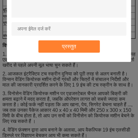
स्वतंत्र रूप से समायोजित किया जा सकता है
बुद्धिमान लिफ्ट
इंटेलिजेंट लिफ्ट डिस्पेंस सामान, आसानी से, त्वरित और आसान
पावर विफलता संरक्षण
मेमोरी फ़ंक्शन के साथ पावर विफलता सुरक्षा फ़ंक्शन
भुगतान प्रणाली विकल्प
सिक्के, बिल, क्रेडिट कार्ड
सदस्यता कार्ड, कर्मचारी कार्ड, क्यूआर कोड और आदि
संचालन व्यवस्था
माइक्रोसॉफ्ट विंडोज 10 अंग्रेजी संस्करण, प्लग और प्ले
विशेषताएं
प्रस्तुत
1. हम आपके लिए यूजर इंटरफेस पर कस्टम अलग-अलग भाषा कर सकते हैं, यह
एक साथ कई भाषाओं को प्रदर्शित करने के विकल्प के साथ भी है।
उपयोगकर्ता
खरीद से पहले अपनी मूल भाषा चुन सकते हैं।
2. आजकल इंटरैक्टिव टच स्क्रीन दुनिया को पूरी तरह से अलग बनाती है।
विन्सन वेंडिंग कियोस्क मशीन दोनों ग्रंथों और चित्रों में संचालन निर्देशों और
माल की जानकारी प्रदर्शित करने के लिए 1 9 इंच की टच स्क्रीन के साथ है।
3. विनोसेन वेंडिंग कियोस्क मशीन पर एडजस्टेबल चैनल आपको बिक्री की
क्षमता बढ़ाने में मदद करता है, जबकि ऑपरेशन लागत को सबसे ज्यादा कम
करता है।
कोई फर्क नहीं पड़ता कि आप खाना, पेय, सिगरेट बेचना चाहते हैं ...,
जब तक उनका पैकेज आकार 40 x 40 x 40 मिमी और 250 x 300 x 150
मिमी के बीच होता है, तो आप उन सभी को विनीसेन को कियोस्क मशीन बेचने के
लिए रख सकते हैं ।
4. वेंडिंग फ़ंक्शन द्वारा आय बनाने के अलावा, आप वैकल्पिक 19 इंच एलसीडी
डिस्प्ले पर विज्ञापन बेचकर आय भी कमा सकते हैं।