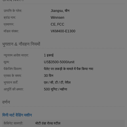
उत्पत्ति के प्लेस:
Jiangsu, चीन
ब्रांड नाम:
Winnsen
प्रमाणन:
CE, FCC
मॉडल संख्या:
VKM400-E1300
भुगतान & नौवहन नियमों
न्यूनतम आदेश मात्रा:
1 इकाई
मूल्य:
US$3500-5000/unit
पैकेजिंग विवरण:
पैलेट पर लकड़ी के मामले में पैक किया गया
प्रसव के समय:
30 दिन
भुगतान शर्तें:
एल / सी, टी / टी, पेपैल
आपूर्ति की क्षमता:
500 यूनिट / महीना
वर्णन
मिनी मार्ट वेंडिंग मशीन
कैबिनेट सामग्री:
मोटी ठंडा रोल्ड स्टील