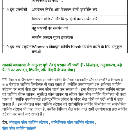
आरएफआईडी कार्ड ...
1 9 इंच एलसीडी
ऑपरेशन निर्देश और विज्ञापन दोनों प्रदर्शित करें
विज्ञापन वीडियो और चित्र दोनों का समर्थन करें
बहु भाषाओं का समर्थन करें
समर्थन कस्टम यूजर इंटरफेस
1 9 इंच टच स्क्रीन
Winnsen मोबाइल चार्जिंग Kiosk उपयोग करने के लिए अनुकूल
बनाओ
कंप्यूटर
स्थिर औद्योगिक कंप्यूटर सिस्टम, कम से कम अपने रखरखाव को कम
आपकी अवधारणा के अनुसार पूर्ण सेवाएं प्रदान की जाती हैं - डिज़ाइन, नमूनाकरण, बड़े
करें
पैमाने पर उत्पादन, शिपमेंट, और बिक्री के बाद सेवा।
स्टील बॉडी
अच्छी गुणवत्ता वाले स्टील बॉडी, लंबे समय तक उपयोग के साथ खड़े
यह
मोबाइल चार्जिंग स्टेशन स्मार्ट वायरलेस चार्जिंग कियोस्क टच स्क्रीन और इलेक्ट्रॉनिक सिस्टम के
हैं, रंग अनुकूलित किया जा सकता है
मोबाइल चार्जिंग कियोस्क भी कहा जाता है, क्योंकि उपयोगकर्ता इस अभिनव चार्जिंग
साथ
स्टेशन पर स्वयं सेवा द्वारा सेल फोन चार्ज कर सकता है।
हार्डवेयर विकल्प
सिक्का स्वीकार्य, बिल स्वीकार्य, कार्ड रीडर, फिंगरप्रिंट स्कैनर,
इस मोबाइल फोन चार्जिंग स्टेशन
को चार्जिंग बॉक्स लॉकर, सुरक्षित फोन लॉकर या लॉकर सेल फोन चार्जिंग कियोस्क भी कहा
बारकोड स्कैनर, टिकट प्रिंटर
जाता है, क्योंकि उपयोगकर्ता इलेक्ट्रॉनिक लॉकर के अंदर सेल चोरी को एंटी-चोरी में डाल
वाईफ़ाई, 3 जी
सकता है।
इस मोबाइल फोन चार्जिंग स्टेशन को सार्वभौमिक चार्जिंग कियोस्क या सार्वभौमिक
चार्जिंग स्टेशन भी कहा जाता है, क्योंकि विभिन्न सेल फोन वाले सभी उपयोगकर्ता इस चार्जिंग
यदि आप जिस हिस्से को जोड़ना चाहते हैं वह ऊपर शामिल नहीं है, तो
स्टेशन पर चार्ज कर सकते हैं।
कृपया हमसे पूछें।
मोबाइल फोन चार्जिंग स्टेशन
वाणिज्यिक फोन चार्जिंग स्टेशन
टैग:
,
,
कार्यरत वोल्टेज
100-240 वी, 50/60 हर्ट्ज
सेल फोन चार्जिंग लॉकर्स