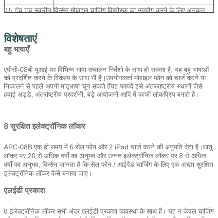
15 इंच टच स्क्रीन
विन्सेन मोबाइल चार्जिंग कियोस्क का उपयोग करने के लिए अनुकूल
बनाएं
कम्प्यूटर
स्थिर औद्योगिक कंप्यूटर प्रणाली, न्यूनतम करने के लिए अपने
विशेषताएं
रखरखाव को कम
बहु भाषाएँ
स्टील का शरीर
पेटेंट डिजाइन. अच्छी गुणवत्ता वाले इस्पात शरीर, लंबे समय तक
उपयोग के साथ खड़े, रंग अनुकूलित किया जा सकता है
एपीसी-08बी यूआई पर विभिन्न भाषा संचालन निर्देशों के साथ हो सकता है, यह बहु भाषाओं
को प्रदर्शित करने के विकल्प के साथ भी है।उपयोगकर्ता मोबाइल फोन को चार्ज करने या
हार्डवेयर विकल्प
सिक्का स्वीकारकर्ता, बिल स्वीकारकर्ता, कार्ड रीडर, फिंगरप्रिंट
निकालने से पहले अपनी मातृभाषा चुन सकते हैंयह फायदे इसे अंतरराष्ट्रीय स्थानों जैसे
स्कैनर, बारकोड स्कैनर, टिकट प्रिंटर
हवाई अड्डे, अंतर्राष्ट्रीय प्रदर्शनी, बड़े आयोजनों आदि में काफी लोकप्रिय बनाते हैं।
वाई-फाई, 3जी
यदि आप जो भाग जोड़ना चाहते हैं वह ऊपर शामिल नहीं है, तो कृपया
8 सुरक्षित इलेक्ट्रॉनिक लॉकर
हमसे पूछें।
कार्यरत वोल्टेज
100-240V, 50/60Hz
APC-08B एक ही समय में 6 सेल फोन और 2 iPad चार्ज करने की अनुमति देता है।धातु
लॉकर पर 20 से अधिक वर्षों का अनुभव और उन्नत इलेक्ट्रॉनिक लॉकर पर 8 से अधिक
परिचालन तापमान
0 ~ 50 °C
वर्षों का अनुभव, विन्सेन जानता है कि सेल फोन / आईपैड चार्जिंग के लिए एक अच्छा सुरक्षित
इलेक्ट्रॉनिक लॉकर कैसे बनाया जाए।
प्रमाणपत्र
सीई, एफसीसी
एलईडी प्रकाश
8 इलेक्ट्रॉनिक लॉकर सभी अंदर एलईडी प्रकाश व्यवस्था के साथ हैं। यह न केवल चार्जिंग