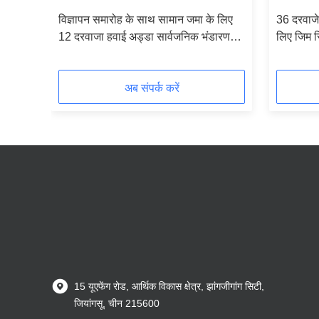
ं के
विज्ञापन समारोह के साथ सामान जमा के लिए
36 दरवाजे
रण
12 दरवाजा हवाई अड्डा सार्वजनिक भंडारण
लिए जिम स्
लॉकर
के साथ
अब संपर्क करें
15 यूएफेंग रोड, आर्थिक विकास क्षेत्र, झांगजीगांग सिटी,
जियांगसू, चीन 215600