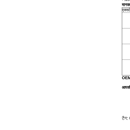
मानक
एक्स
OEM 
आपकी 
टैग: