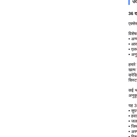
उत
36 दर
एक्से
विशेष
• अन्
• आस
• एलस
• अनु
हमारे
खत्म 
क्रेड
सिस्ट
कई भा
अनुक
यह
36
•
सुप
•
हवा
•
जल 
•
जिम
•
अस्
•
विश