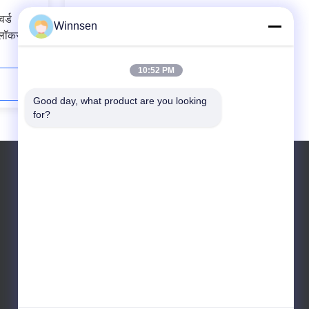
र्ड
सार्वजनिक के लिए CE / FCC प्रमाणित
Winnsen
लॉकर्स
कंप्यूटर आधारित इलेक्ट्रॉनिक कुंजी वाम सामान
भंडारण लॉकर
10:52 PM
अब संपर्क करें
Good day, what product are you looking 
for?
टेलीफोन: 86-138-0622-0600