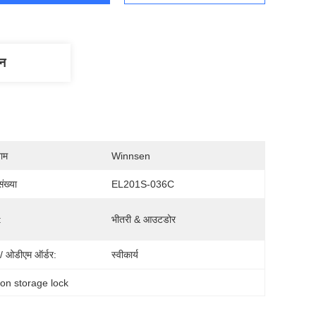
णन
नाम
Winnsen
ंख्या
EL201S-036C
:
भीतरी & आउटडोर
 ओडीएम ऑर्डर:
स्वीकार्य
ion storage lock