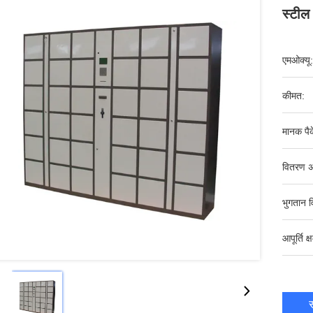
स्टील
एमओक्यू:
कीमत:
मानक पैक
वितरण अ
भुगतान व
आपूर्ति क्
स