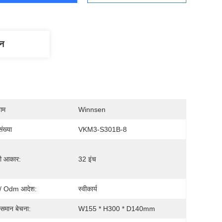
णन
नाम
Winnsen
ंख्या
VKM3-S301B-8
ी आकार:
32 इंच
/ Odm आदेश:
स्वीकार्य
 समान बेचना:
W155 * H300 * D140mm