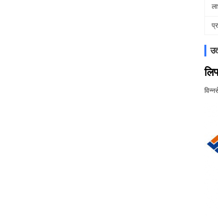
ला
प्
उत
लिफ
विन्न