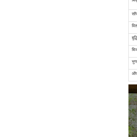
बिक
सॉफ
वित
बुद
बिज
भुग
ऑप