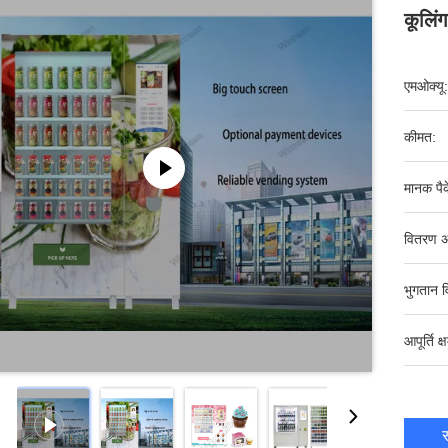
कूलिं
एमओक्यू:
कीमत:
मानक पैक
वितरण अ
भुगतान व
आपूर्ति क्
स