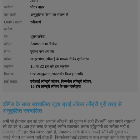
लॉकर
आवेदन:
भीतर बाहर
द्वार काटी:
अनुकूलित किया जा सकता है
Oem / odm
स्वीकार्य
आदेश:
रंग:
धूसर सफेद
ओएस:
Android या विंडोज़
लाभ:
दूरस्थ प्रबंधन मंच
फ़ीचर:
अनुप्रयोग, एपीआई के माध्यम से वेब एकीकरण
स्क्रीन:
15 या 32 इंच की टच स्क्रीन
विकल्प:
भाषा अनुकूलन, आउटडोर डिजाइन आदि
एपीआई लॉन्ड्री लॉकर
विन्नसेन लॉन्ड्री लॉकर
हाई लाइट:
,
,
15 इंच लॉन्ड्री लॉकर के साथ एकीकृत
कीपैड के साथ स्वचालित जूता ड्राई लॉकर लाँड्री पूरी तरह से
अनुकूलित स्वचालित
अभी भी इंतज़ार कर रहे लोग आपकी लॉन्ड्री की दुकान में आते हैं?नहीं, आप अपने ग्राहकों
को खो रहे हैं।अब इस तरह से ड्राई क्लीन व्यवसाय करना बुद्धिमानी का तरीका नहीं है।
आजकल लोग हर रोज व्यस्त रहते हैं, ज्यादातर लोगों के पास कपड़े धोने की दुकान पर
कपड़े भेजने का समय नहीं होता है।विन्नसेन
एपीआई इंटीग्रेट के साथ लॉन्ड्री शॉप के लिए पूरी तरह