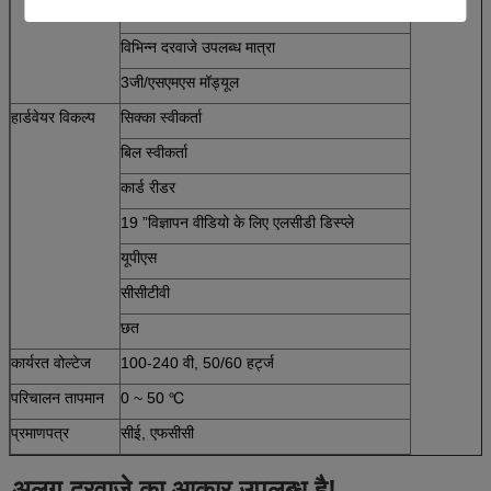
दोनों मानक और अनुकूलित दरवाजे के आकार उपलब्ध हैं
विभिन्न दरवाजे उपलब्ध मात्रा
3जी/एसएमएस मॉड्यूल
हार्डवेयर विकल्प
सिक्का स्वीकर्ता
बिल स्वीकर्ता
कार्ड रीडर
19 ”विज्ञापन वीडियो के लिए एलसीडी डिस्प्ले
यूपीएस
सीसीटीवी
छत
कार्यरत वोल्टेज
100-240 वी, 50/60 हर्ट्ज
परिचालन तापमान
0 ~ 50 ℃
प्रमाणपत्र
सीई, एफसीसी
अलग दरवाजे का आकार उपलब्ध है!