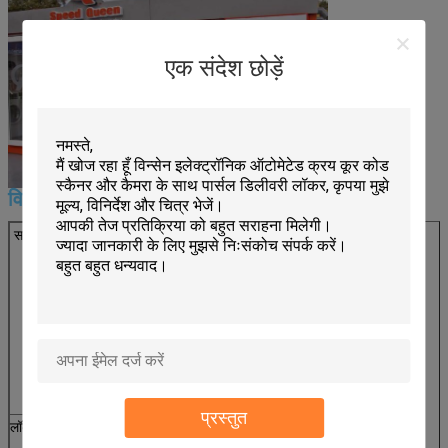
एक संदेश छोड़ें
विशेष विवरण
सांत्वना देना
औद्योगिक पीसी, स्थिर प्रदर्शन
15 इंच की टच स्क्रीन
बारकोड स्कैनर
आईसी कार्ड रीडर
स्टेनलेस स्टील कीपैड
एसएमएस भेजने वाला मॉड्यूल
प्रस्तुत
लॉकर मॉड्यूल
बीहड़ धातु कैबिनेट