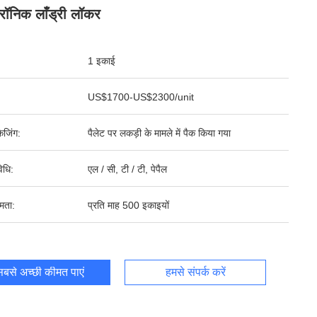
ट्रॉनिक लाँड्री लॉकर
1 इकाई
US$1700-US$2300/unit
ेजिंग:
पैलेट पर लकड़ी के मामले में पैक किया गया
िधि:
एल / सी, टी / टी, पेपैल
षमता:
प्रति माह 500 इकाइयों
बसे अच्छी कीमत पाएं
हमसे संपर्क करें