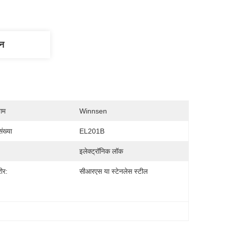
णन
नाम
Winnsen
ंख्या
EL201B
इलेक्ट्रॉनिक लॉक
ीर:
सीआरएस या स्टेनलेस स्टील