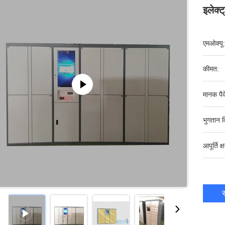
इलेक्
एमओक्यू:
कीमत:
मानक पैक
भुगतान व
आपूर्ति क्
स