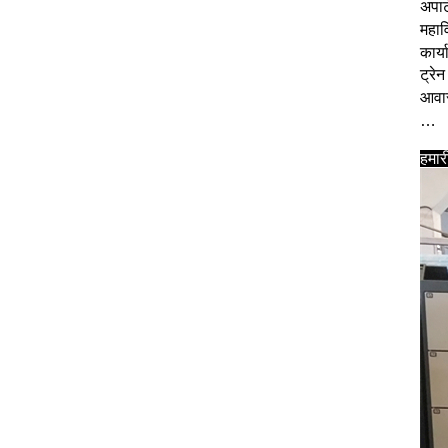
अपार्
महाव
कार्
ट्रे
आवास
…
हमार