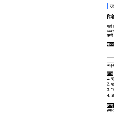
उत
रिम
यहां
व्यव
कभी 
मान
अनुक
लाभ
1. 
2. पू
3. "
4. 
लागू
हमार