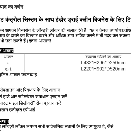
्पाद का वर्णन
ोट कंट्रोल सिस्टम के साथ इंडोर ड्राई क्लीन बिजनेस के लिए ट
 हम आपको विन्नसेन के लॉन्ड्री लॉकर की सलाह देते हैं।यह न केवल उपयोगकर्ताओं
साय के दायरे का विस्तार करने और अधिक आय अर्जित करने में भी मदद कर सकता ह
भी उठा सकते हैं।इतना आसान!
क आकार
आकार
दरवाजा खोलने का आकार
L432*H296*D250mm
म
L220*H902*D520mm
एल1
ूलित आकार उपलब्ध है
ड्रॉपडाउन और पिकअप के लिए आसान
र्ण हार्ड और सॉफ्टवेयर समाधान प्रदान करें
लास्ट माइल डिलीवरी" सेवा प्रदान करें
आसान एकीकृत एपीआई
 स्थान
ा लॉन्ड्री लॉकर लगभग सभी सार्वजनिक स्थानों के लिए उपयुक्त है, जैसे: