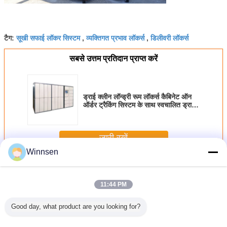
सूखी सफाई लॉकर सिस्टम
व्यक्तिगत प्रभाव लॉकर्स
डिलीवरी लॉकर्स
टैग:
,
,
सबसे उत्तम प्रतिदान प्राप्त करें
ड्राई क्लीन लॉन्ड्री रूम लॉकर्स कैबिनेट ऑन
ऑर्डर ट्रैकिंग सिस्टम के साथ स्वचालित ड्राई
क्लीनिंग व्यवसाय
जारी रखें
Winnsen
लाँड्री लॉकर
अधिक
11:44 PM
Good day, what product are you looking for?
संपर्क रहित स्मार्ट
रिमोट सिस्टम के साथ
अनुकूलित बुद्धिमान
इंडोर / आउ