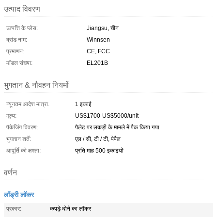
उत्पाद विवरण
उत्पत्ति के प्लेस:
Jiangsu, चीन
ब्रांड नाम:
Winnsen
प्रमाणन:
CE, FCC
मॉडल संख्या:
EL201B
भुगतान & नौवहन नियमों
न्यूनतम आदेश मात्रा:
1 इकाई
मूल्य:
US$1700-US$5000/unit
पैकेजिंग विवरण:
पैलेट पर लकड़ी के मामले में पैक किया गया
भुगतान शर्तें:
एल / सी, टी / टी, पेपैल
आपूर्ति की क्षमता:
प्रति माह 500 इकाइयों
वर्णन
लाँड्री लॉकर
प्रकार:
कपड़े धोने का लॉकर