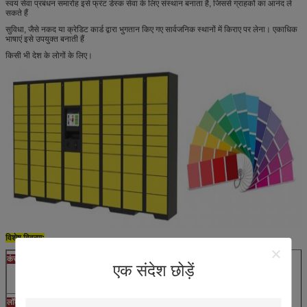
स्वयं सेवा प्रबंधन समारोह इसे फ्रंट डेस्क सेवा के लिए संस्थान बनाता है, जिससे ग्राहकों का आनंद ले
सकते हैं
सुविधा, जैसे नकद या क्रेडिट कार्ड द्वारा भुगतान किए गए सार्वजनिक स्थानों में किराए पर लेना। एकाधिक
भाषाएं इसे उपयुक्त बनाती हैं
किसी भी देश के लोगों के लिए।
विशेष विवरण:
कंसोल
औद्योगिक पीसी, स्थिर प्रदर्शन
एक संदेश छोड़ें
15 इंच टच स्क्रीन
स्टेनलेस स्टील कीपैड
लॉकर मॉड्यूल
ऊबड़ धातु कैबिनेट