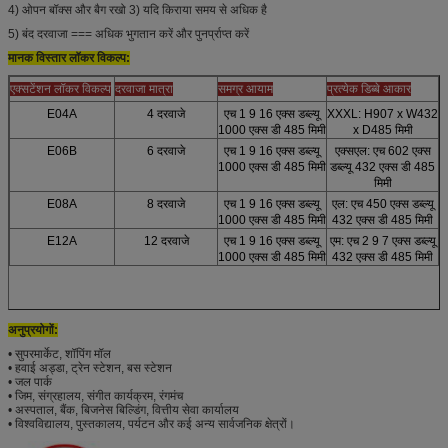
4) ओपन बॉक्स और बैग रखो 3) यदि किराया समय से अधिक है
5) बंद दरवाजा === अधिक भुगतान करें और पुनर्प्राप्त करें
मानक विस्तार लॉकर विकल्प:
एक्सटेंशन लॉकर विकल्प
दरवाजा मात्रा
समग्र आयाम
प्रत्येक डिब्बे आकार
E04A
4 दरवाजे
एच 1 9 16 एक्स डब्ल्यू
XXXL: H907 x W432
1000 एक्स डी 485 मिमी
x D485 मिमी
E06B
6 दरवाजे
एच 1 9 16 एक्स डब्ल्यू
एक्सएल: एच 602 एक्स
1000 एक्स डी 485 मिमी
डब्ल्यू 432 एक्स डी 485
मिमी
E08A
8 दरवाजे
एच 1 9 16 एक्स डब्ल्यू
एल: एच 450 एक्स डब्ल्यू
1000 एक्स डी 485 मिमी
432 एक्स डी 485 मिमी
E12A
12 दरवाजे
एच 1 9 16 एक्स डब्ल्यू
एम: एच 2 9 7 एक्स डब्ल्यू
1000 एक्स डी 485 मिमी
432 एक्स डी 485 मिमी
अनुप्रयोगों:
•
सुपरमार्केट, शॉपिंग मॉल
•
हवाई अड्डा, ट्रेन स्टेशन, बस स्टेशन
•
जल पार्क
•
जिम, संग्रहालय, संगीत कार्यक्रम, रंगमंच
•
अस्पताल, बैंक, बिजनेस बिल्डिंग, वित्तीय सेवा कार्यालय
•
विश्वविद्यालय, पुस्तकालय, पर्यटन और कई अन्य सार्वजनिक क्षेत्रों।