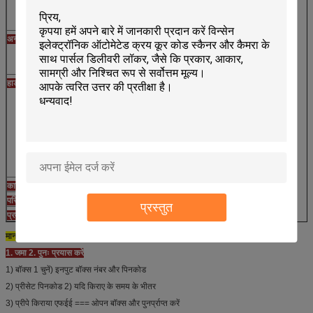
मानक और अनुकूलित दरवाजे के आकार दोनों उपलब्ध हैं
विभिन्न दरवाजे की मात्रा उपलब्ध है
अन्य एक्सेस विकल्प
बारकोड
सदस्य कार्ड
आरएफआईडी मोड़
हार्डवेयर विकल्प
सिक्का स्वीकार्य
बिल स्वीकार्य
कार्ड रीडर
विज्ञापन वीडियो के लिए 1 9 "एलसीडी डिस्प्ले
यूपीएस
सीसीटीवी
छत
कार्यरत वोल्टेज
100-240 वी, 50/60 हर्ट्ज
परिचालन तापमान
0 ~ 50 ℃
प्रस्तुत
प्रमाणपत्र
सीई, एफसीसी
मानक इलेक्ट्रॉनिक लॉकर कार्य प्रवाह:
1. जमा 2. पुनः प्रयास करें
1) बॉक्स 1 चुनें) इनपुट बॉक्स नंबर और पिनकोड
2) प्रीसेट पिनकोड 2) यदि किराए के समय के भीतर
3) प्रीपे किराया एफईई === ओपन बॉक्स और पुनर्प्राप्त करें