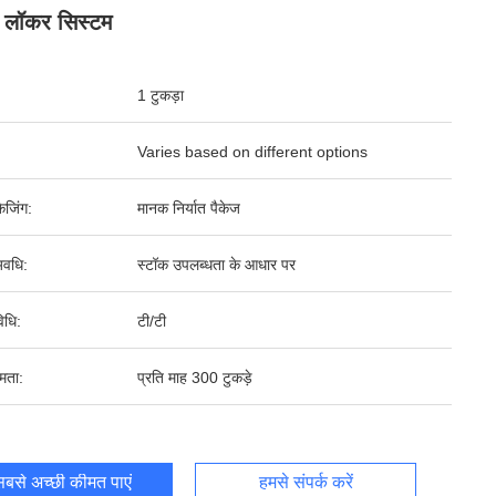
 लॉकर सिस्टम
1 टुकड़ा
Varies based on different options
ेजिंग:
मानक निर्यात पैकेज
वधि:
स्टॉक उपलब्धता के आधार पर
िधि:
टी/टी
षमता:
प्रति माह 300 टुकड़े
बसे अच्छी कीमत पाएं
हमसे संपर्क करें