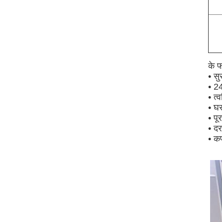
के 
• सु
• 2
• त
• घर
• पू
• द
•
कप