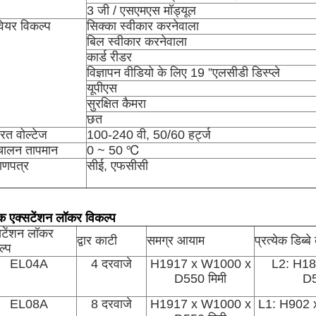
3 जी / एसएमएस मॉड्यूल
डवेयर विकल्प
सिक्का स्वीकार करनेवाला
बिल स्वीकार करनेवाला
कार्ड रीडर
विज्ञापन वीडियो के लिए 19 ”एलसीडी डिस्प्ले
यूपीएस
सुरक्षित कैमरा
छत
यरत वोल्टेज
100-240 वी, 50/60 हर्ट्ज
चालन तापमान
0 ~ 50 ℃
माणपत्र
सीई, एफसीसी
क एक्सटेंशन लॉकर विकल्प
सटेंशन लॉकर
द्वार काटी
समग्र आयाम
प्रत्येक डिब्
ल्प
EL04A
4 दरवाजे
H1917 x W1000 x
L2: H18
D550 मिमी
D5
EL08A
8 दरवाजे
H1917 x W1000 x
L1: H902 