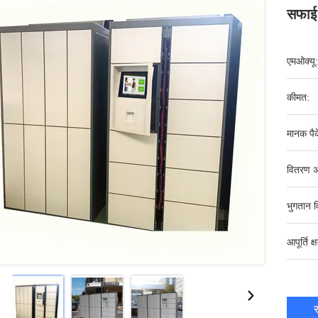
सफाई
एमओक्यू:
कीमत:
मानक पैक
वितरण अ
भुगतान व
आपूर्ति क्
स