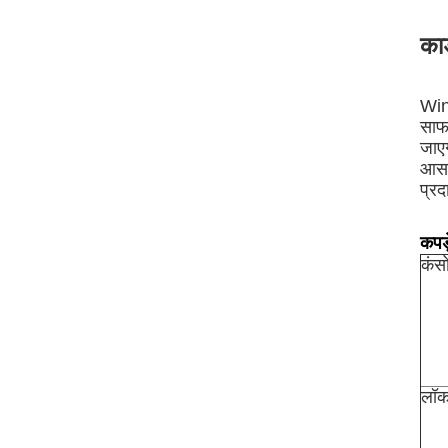
कार
Wi
साफ
जाएग
आसा
प्रद
कपड़
कंस
लॉक