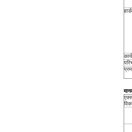
हार्
कार्
परि
प्र
मान
एक्
विक