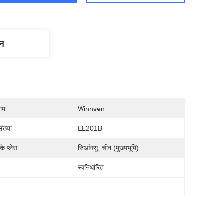
णन
नाम
Winnsen
ंख्या
EL201B
 के प्लेस:
जिआंगसु, चीन (मुख्यभूमि)
स्वनिर्धारित