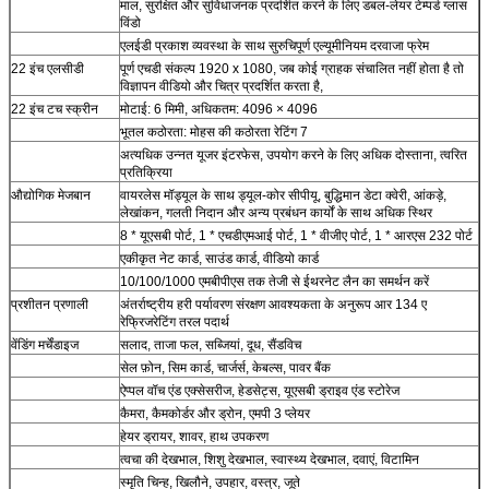
माल, सुरक्षित और सुविधाजनक प्रदर्शित करने के लिए डबल-लेयर टेम्पर्ड ग्लास
विंडो
एलईडी प्रकाश व्यवस्था के साथ सुरुचिपूर्ण एल्यूमीनियम दरवाजा फ्रेम
22 इंच एलसीडी
पूर्ण एचडी संकल्प 1920 x 1080, जब कोई ग्राहक संचालित नहीं होता है तो
विज्ञापन वीडियो और चित्र प्रदर्शित करता है,
22 इंच टच स्क्रीन
मोटाई: 6 मिमी, अधिकतम: 4096 × 4096
भूतल कठोरता: मोहस की कठोरता रेटिंग 7
अत्यधिक उन्नत यूजर इंटरफेस, उपयोग करने के लिए अधिक दोस्ताना, त्वरित
प्रतिक्रिया
औद्योगिक मेजबान
वायरलेस मॉड्यूल के साथ ड्यूल-कोर सीपीयू, बुद्धिमान डेटा क्वेरी, आंकड़े,
लेखांकन, गलती निदान और अन्य प्रबंधन कार्यों के साथ अधिक स्थिर
8 * यूएसबी पोर्ट, 1 * एचडीएमआई पोर्ट, 1 * वीजीए पोर्ट, 1 * आरएस 232 पोर्ट
एकीकृत नेट कार्ड, साउंड कार्ड, वीडियो कार्ड
10/100/1000 एमबीपीएस तक तेजी से ईथरनेट लैन का समर्थन करें
प्रशीतन प्रणाली
अंतर्राष्ट्रीय हरी पर्यावरण संरक्षण आवश्यकता के अनुरूप आर 134 ए
रेफ्रिजरेटिंग तरल पदार्थ
वेंडिंग मर्चेंडाइज
सलाद, ताजा फल, सब्जियां, दूध, सैंडविच
सेल फ़ोन, सिम कार्ड, चार्जर्स, केबल्स, पावर बैंक
ऐप्पल वॉच एंड एक्सेसरीज, हेडसेट्स, यूएसबी ड्राइव एंड स्टोरेज
कैमरा, कैमकोर्डर और ड्रोन, एमपी 3 प्लेयर
हेयर ड्रायर, शावर, हाथ उपकरण
त्वचा की देखभाल, शिशु देखभाल, स्वास्थ्य देखभाल, दवाएं, विटामिन
स्मृति चिन्ह, खिलौने, उपहार, वस्त्र, जूते