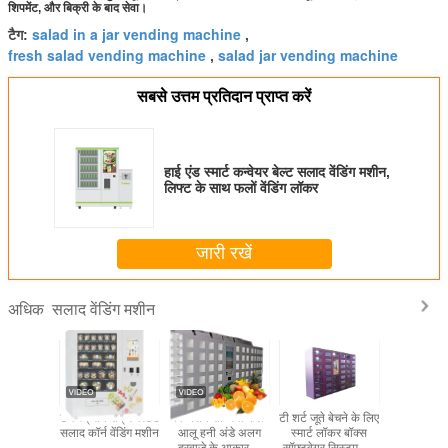
शिपमेंट, और बिक्री के बाद सेवा।
salad in a jar vending machine
टैग:
,
fresh salad vending machine
salad jar vending machine
,
सबसे उत्तम प्रतिदान प्राप्त करें
हाई एंड स्मार्ट कन्वेयर बेल्ट सलाद वेंडिंग मशीन,
लिफ्ट के साथ फलों वेंडिंग लॉकर
जारी रखें
सलाद वेंडिंग मशीन
अधिक
टच स्क्रीन रेफ्रिजरेटेड
विन्नसेन सब्जियां फल
टी शर्ट जूते बेचने के लिए
कैशलेस भुगता
सलाद कॉर्न वेंडिंग मशीन
आलू हनी अंडे अलग
स्मार्ट लॉकर बॉक्स
कपकेक वेंड
दरवाजे के आकार के
सॉफ्टवेयर सिस्टम टच
रिमोट और व