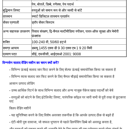
पेय, बोतलें, डिब्बे, स्नैक्स, पेय पदार्थ
बुद्धिमान लिफ्ट
वस्तुओं को समान रूप से और जल्दी से बांटें
तापमान
स्मार्ट डिजिटल तापमान प्रदर्शन
सेंसर प्रणाली
ड्रॉप सेंसर सिस्टम
अन्य सहायक उपकरण
रिसाव संरक्षण, द्वि-चैनल मल्टीमीडिया स्पीकर, पावर-ऑफ सुरक्षा और मेमोरी
फ़ंक्शंस
शक्ति
100-240 वी, 50/60 हर्ट्ज
समग्र आयाम
डब्ल्यू 1455 एक्स डी 9 30 एक्स एच 1 9 20 मिमी
प्रमाण पत्र
सीई, एफसीसी, आईएसओ 2001: 9008
विन्नसेन सलाद वेंडिंग मशीन का चयन क्यों करें?
-
विभिन्न ऊंचाई सलाद जार फिट करने के लिए शेल्फ ऊंचाई समायोजित किया जा सकता है
-
विभिन्न व्यास सलाद जार फिट करने के लिए चैनल चौड़ाई समायोजित किया जा सकता है
आसान उत्पाद लोडिंग
-
उच्च आर्थिक रिटर्न के साथ विभिन्न सलाद और अन्य नाजुक पैकेज खाद्य पदार्थों को बेचें
-
वस्तुओं को बांटने के लिए इंटेलिजेंट लिफ्ट, पारंपरिक कॉइल पर जारी सभी से पूरी तरह से छुटकारा
पाएं
क्लिप वेंडिंग मशीनें
-
यह सुनिश्चित करने के लिए विशेष अवरक्त तकनीक है कि आपके उत्पाद ठीक से बढ़ते हैं
-
एंटी-चोरी पुश दरवाजा, जो सफल भुगतान से पहले डिस्पेंसिंग डिब्बे को अवरुद्ध करता है,
और वस्तुओं को एकत्र करने की अनुमति देने के लिए समय की एक प्रोग्राम करने योग्य लंबाई के