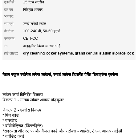
एलसीडी:
15 "टच स्क्रीन
द्वार का
मिश्रित आकार
आकार:
सामग्री:
डण्डी लपेटी स्टील
वोल्टेज:
100-240 वी, 50-60 हर्ट्ज
प्रमाणन:
CE, FCC
रंग:
अनुकूलित किया जा सकता है
dry cleaning locker systems
grand central station storage lock
हाई लाइट:
,
मेटल स्कूल स्टोरेज लगेज लॉकर्स, स्मार्ट लॉक्स डिफरेंट पेमेंट डिवाइसेस एक्सेस
लॉकर कार्य विनिर्देश विकल्प
विकल्प 1 - मानक लॉकर आकार मॉड्यूलर
विकल्प 2 - एक्सेस विकल्प
* पिन कोड
* बारकोड
* बॉयोमीट्रिक (फिंगरप्रिंट)
*सदस्यता और स्टाफ और कैंपस कार्ड और स्टोक्स - आईसी, टीएम, आरएफआईडी
* क्रेडिट कार्ड