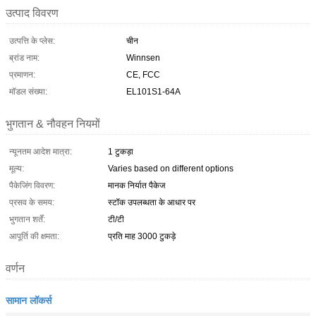
उत्पाद विवरण
उत्पत्ति के प्लेस:
चीन
ब्रांड नाम:
Winnsen
प्रमाणन:
CE, FCC
मॉडल संख्या:
EL101S1-64A
भुगतान & नौवहन नियमों
न्यूनतम आदेश मात्रा:
1 टुकड़ा
मूल्य:
Varies based on different options
पैकेजिंग विवरण:
मानक निर्यात पैकेज
प्रसव के समय:
स्टॉक उपलब्धता के आधार पर
भुगतान शर्तें:
टी/टी
आपूर्ति की क्षमता:
प्रति माह 3000 टुकड़े
वर्णन
सामान लॉकर्स