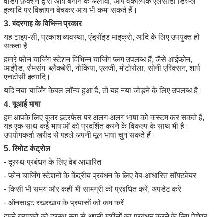
वेंडिंग फ़ंक्शन द्वारा आय बनाने के अलावा, आप वैकल्पिक एलसीडी डिस्प्ले
इत्यादि पर विज्ञापन बेचकर आय भी कमा सकते हैं।
3.
बंदरगाह के विभिन्न प्रकार
यह टाइप-सी, प्रकाश व्यवस्था, एंड्रॉइड माइक्रो, आदि के लिए उपयुक्त हो
सकता है
हमारे फोन चार्जिंग स्टेशन विभिन्न चार्जिंग प्लग उपलब्ध हैं, जैसे आईफोन,
आईपैड, सैमसंग, ब्लैकबेरी, नोकिया, एलजी, मोटोरोला, सोनी एरिक्सन, शार्प,
एचटीसी इत्यादि।
यदि नया चार्जिंग केबल लॉन्च हुआ है, तो यह नया जोड़ने के लिए उपलब्ध है।
4. यूआई भाषा
हम आपके लिए यूजर इंटरफेस पर अलग-अलग भाषा को कस्टम कर सकते हैं,
यह एक साथ कई भाषाओं को प्रदर्शित करने के विकल्प के साथ भी है।
उपयोगकर्ता खरीद से पहले अपनी मूल भाषा चुन सकते हैं।
5. रिमोट कंट्रोल
- दूरस्थ प्रबंधन के लिए वेब आधारित
- फोन चार्जिंग स्टेशनों के केंद्रीय प्रबंधन के लिए वेब-आधारित सॉफ्टवेयर
- किसी भी समय और कहीं भी सामग्री को प्रबंधित करें, अपडेट करें
- ऑनसाइट रखरखाव के प्रयासों को कम करें
हमने ग्राहकों को दूरस्थ रूप से अपनी मशीनों का प्रबंधन करने के लिए पेशेवर