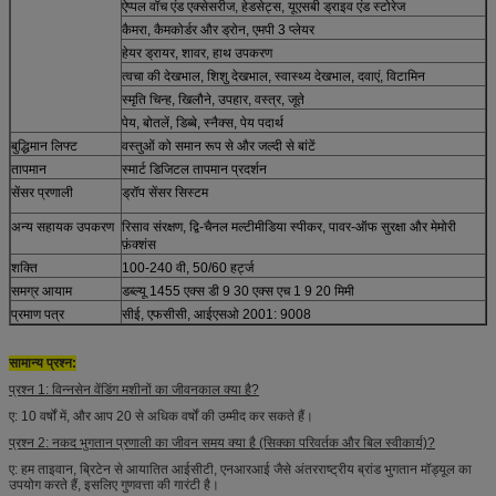
ऐप्पल वॉच एंड एक्सेसरीज, हेडसेट्स, यूएसबी ड्राइव एंड स्टोरेज
कैमरा, कैमकोर्डर और ड्रोन, एमपी 3 प्लेयर
हेयर ड्रायर, शावर, हाथ उपकरण
त्वचा की देखभाल, शिशु देखभाल, स्वास्थ्य देखभाल, दवाएं, विटामिन
स्मृति चिन्ह, खिलौने, उपहार, वस्त्र, जूते
पेय, बोतलें, डिब्बे, स्नैक्स, पेय पदार्थ
बुद्धिमान लिफ्ट
वस्तुओं को समान रूप से और जल्दी से बांटें
तापमान
स्मार्ट डिजिटल तापमान प्रदर्शन
सेंसर प्रणाली
ड्रॉप सेंसर सिस्टम
अन्य सहायक उपकरण
रिसाव संरक्षण, द्वि-चैनल मल्टीमीडिया स्पीकर, पावर-ऑफ सुरक्षा और मेमोरी
फ़ंक्शंस
शक्ति
100-240 वी, 50/60 हर्ट्ज
समग्र आयाम
डब्ल्यू 1455 एक्स डी 9 30 एक्स एच 1 9 20 मिमी
प्रमाण पत्र
सीई, एफसीसी, आईएसओ 2001: 9008
सामान्य प्रश्न:
प्रश्न 1: विन्नसेन वेंडिंग मशीनों का जीवनकाल क्या है?
ए: 10 वर्षों में, और आप 20 से अधिक वर्षों की उम्मीद कर सकते हैं।
प्रश्न 2: नकद भुगतान प्रणाली का जीवन समय क्या है (सिक्का परिवर्तक और बिल स्वीकार्य)?
ए: हम ताइवान, ब्रिटेन से आयातित आईसीटी, एनआरआई जैसे अंतरराष्ट्रीय ब्रांड भुगतान मॉड्यूल का
उपयोग करते हैं, इसलिए गुणवत्ता की गारंटी है।