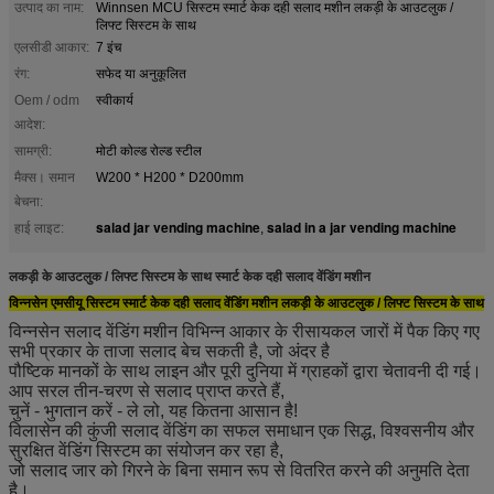
उत्पाद का नाम:
Winnsen MCU सिस्टम स्मार्ट केक दही सलाद मशीन लकड़ी के आउटलुक /
लिफ्ट सिस्टम के साथ
एलसीडी आकार:
7 इंच
रंग:
सफेद या अनुकूलित
Oem / odm
स्वीकार्य
आदेश:
सामग्री:
मोटी कोल्ड रोल्ड स्टील
मैक्स। समान
W200 * H200 * D200mm
बेचना:
salad jar vending machine
salad in a jar vending machine
हाई लाइट:
,
लकड़ी के आउटलुक / लिफ्ट सिस्टम के साथ स्मार्ट केक दही सलाद वेंडिंग मशीन
विन्नसेन एमसीयू सिस्टम स्मार्ट केक दही सलाद वेंडिंग मशीन लकड़ी के आउटलुक / लिफ्ट सिस्टम के साथ
विन्नसेन सलाद वेंडिंग मशीन विभिन्न आकार के रीसायकल जारों में पैक किए गए
सभी प्रकार के ताजा सलाद बेच सकती है, जो अंदर है
पौष्टिक मानकों के साथ लाइन और पूरी दुनिया में ग्राहकों द्वारा चेतावनी दी गई।
आप सरल तीन-चरण से सलाद प्राप्त करते हैं,
चुनें - भुगतान करें - ले लो, यह कितना आसान है!
विलासेन की कुंजी सलाद वेंडिंग का सफल समाधान एक सिद्ध, विश्वसनीय और
सुरक्षित वेंडिंग सिस्टम का संयोजन कर रहा है,
जो सलाद जार को गिरने के बिना समान रूप से वितरित करने की अनुमति देता
है।