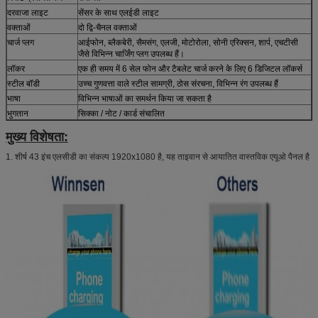
दरवाजा लाइट
सेंसर के साथ एलईडी लाइट
वक्ताओं
दो द्वि-चैनल वक्ताओं
चार्ज प्लग
आईफोन, ब्लैकबेरी, सैमसंग, एलजी, मोटोरोला, सोनी एरिक्सन, शार्प, एचटीसी
जैसे विभिन्न चार्जिंग प्लग उपलब्ध हैं।
लॉकर
एक ही समय में 6 सेल फोन और टैबलेट चार्ज करने के लिए 6 डिजिटल लॉकर्स
स्टील बॉडी
उच्च गुणवत्ता वाले स्टील सामग्री, ठोस संरचना, विभिन्न रंग उपलब्ध हैं
भाषा
विभिन्न भाषाओं का समर्थन किया जा सकता है
भुगतान
सिक्का / नोट / कार्ड संचालित
मुख्य विशेषता:
1. शीर्ष 43 इंच एलसीडी का संकल्प 1920x1080 है, यह ताइवान से आयातित वास्तविक एयूओ पैनल है