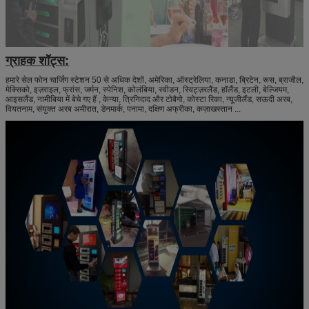
ग्राहक शॉट्स:
हमारे सेल फोन चार्जिंग स्टेशन 50 से अधिक देशों, अमेरिका, ऑस्ट्रेलिया, कनाडा, ब्रिटेन, रूस, ब्राजील,
मेक्सिको, इज़राइल, फ्रांस, जर्मन, स्पेनिश, कोलंबिया, स्वीडन, स्विट्ज़रलैंड, हॉलैंड, इटली, बेल्जियम,
आइसलैंड, नामीबिया में बेचे गए हैं , केन्या, त्रिनिदाद और टोबैगो, कोस्टा रिका, न्यूजीलैंड, सऊदी अरब,
वियतनाम, संयुक्त अरब अमीरात, डेनमार्क, पनामा, दक्षिण अफ्रीका, कज़ाखस्तान ...