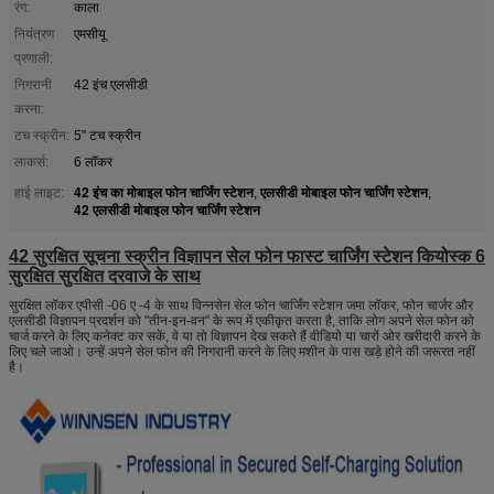
रंग:
काला
नियंत्रण
एमसीयू
प्रणाली:
निगरानी
42 इंच एलसीडी
करना:
टच स्क्रीन:
5" टच स्क्रीन
लाकर्स:
6 लॉकर
42 इंच का मोबाइल फोन चार्जिंग स्टेशन
एलसीडी मोबाइल फोन चार्जिंग स्टेशन
हाई लाइट:
,
,
42 एलसीडी मोबाइल फोन चार्जिंग स्टेशन
42 सुरक्षित सूचना स्क्रीन विज्ञापन सेल फोन फास्ट चार्जिंग स्टेशन कियोस्क 6
सुरक्षित सुरक्षित दरवाजे के साथ
सुरक्षित लॉकर एपीसी -06 ए -4 के साथ विन्नसेन सेल फोन चार्जिंग स्टेशन जमा लॉकर, फोन चार्जर और
एलसीडी विज्ञापन प्रदर्शन को "तीन-इन-वन" के रूप में एकीकृत करता है, ताकि लोग अपने सेल फोन को
चार्ज करने के लिए कनेक्ट कर सकें, वे या तो विज्ञापन देख सकते हैं वीडियो या चारों ओर खरीदारी करने के
लिए चले जाओ। उन्हें अपने सेल फोन की निगरानी करने के लिए मशीन के पास खड़े होने की जरूरत नहीं
है।