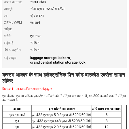
उत्पाद का नाम:
सामान लॉकर
सामग्री:
सीआरएस या स्टेनलेस स्टील
रंग:
ग्रे / कस्टम
OEM / OEM
स्वीकार्य
आदेश:
गारंटी:
एक साल
वाईफ़ाई:
समर्थित
रिमोट कंट्रोल:
समर्थित
luggage storage lockers
हाई लाइट:
,
grand central station storage lock
कस्टम आकार के साथ इलेक्ट्रॉनिक पिन कोड बारकोड एक्सेस सामान
लॉकर
विकल्प 1 - मानक लॉकर आकार मॉड्यूलर
एक कंसोल एक या अधिक एक्सटेंशन लॉकर्स को नियंत्रित कर सकता है, यह 300 दरवाजे तक नियंत्रित
कर सकता है।
आकार
द्वार खोलने का आकार
अधिकतम दरवाजा मात्रा
एक्स्ट्रा लार्ज
एल 432 एक्स एच 5 9 8 एक्स डी 520/460 मिमी
6
एल
एल 432 एक्स एच 448 एक्स डी 520/460 मिमी
8
एम
एल 432 एक्स एच 2 9 6 एक्स डी 520/460 मिमी
12