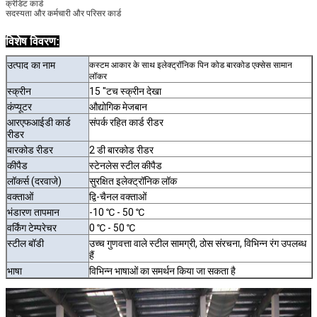
क्रेडिट कार्ड
सदस्यता और कर्मचारी और परिसर कार्ड
विशेष विवरण:
उत्पाद का
नाम
कस्टम आकार के साथ इलेक्ट्रॉनिक पिन कोड बारकोड एक्सेस सामान
लॉकर
स्क्रीन
15 "टच स्क्रीन देखा
कंप्यूटर
औद्योगिक मेजबान
आरएफआईडी कार्ड
संपर्क रहित कार्ड रीडर
रीडर
बारकोड रीडर
2 डी बारकोड रीडर
कीपैड
स्टेनलेस स्टील कीपैड
लॉकर्स (दरवाजे)
सुरक्षित इलेक्ट्रॉनिक लॉक
वक्ताओं
द्वि-चैनल वक्ताओं
भंडारण तापमान
-10 ℃ - 50 ℃
वर्किंग टेम्परेचर
0 ℃ - 50 ℃
स्टील बॉडी
उच्च गुणवत्ता वाले स्टील सामग्री, ठोस संरचना, विभिन्न रंग उपलब्ध
हैं
भाषा
विभिन्न भाषाओं का समर्थन किया जा सकता है